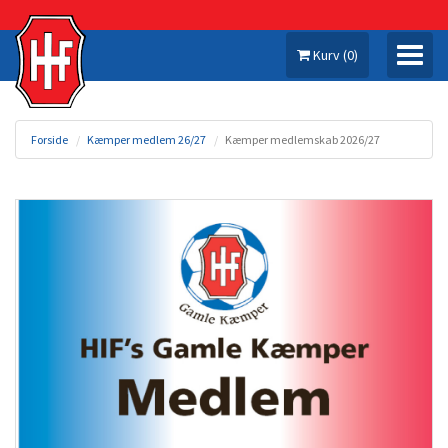
Kurv
(
0
)
Forside
Kæmper medlem 26/27
Kæmper medlemskab 2026/27
MIN KONTO
KAMPE
SÆSONKORT
KÆMPER MEDLEM 26/27
MERCHANDISE
MINE SÆSONKORT