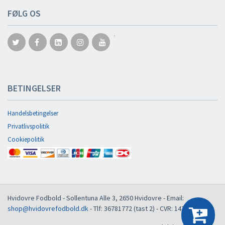
FØLG OS
`
BETINGELSER
Handelsbetingelser
Privatlivspolitik
Cookiepolitik
Hvidovre Fodbold
-
Sollentuna Alle 3
,
2650
Hvidovre
- Email:
shop@hvidovrefodbold.dk
- Tlf:
36781772 (tast 2)
- CVR:
14746889