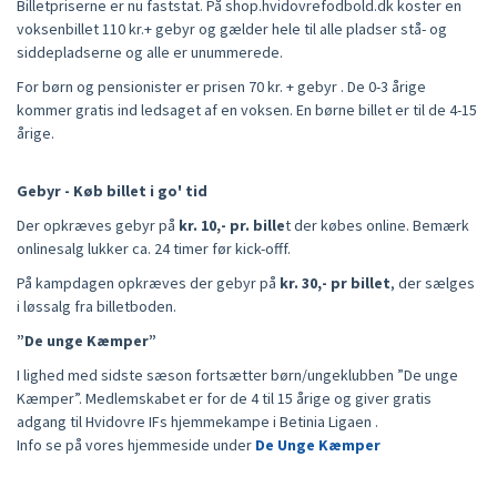
Billetpriserne er nu faststat. På shop.hvidovrefodbold.dk koster en
voksenbillet 110 kr.+ gebyr og gælder hele til alle pladser stå- og
siddepladserne og alle er unummerede.
For børn og pensionister er prisen 70 kr. + gebyr . De 0-3 årige
kommer gratis ind ledsaget af en voksen. En børne billet er til de 4-15
årige.
Gebyr - Køb billet i go' tid
Der opkræves gebyr på
kr. 10,- pr. bille
t der købes online. Bemærk
onlinesalg lukker ca. 24 timer før kick-offf.
På kampdagen opkræves der gebyr på
kr. 30,- pr billet
, der sælges
i løssalg fra billetboden.
”De unge Kæmper”
I lighed med sidste sæson fortsætter børn/ungeklubben ”De unge
Kæmper”. Medlemskabet er for de 4 til 15 årige og giver gratis
adgang til Hvidovre IFs hjemmekampe i Betinia Ligaen .
Info se på vores hjemmeside under
De Unge Kæmper