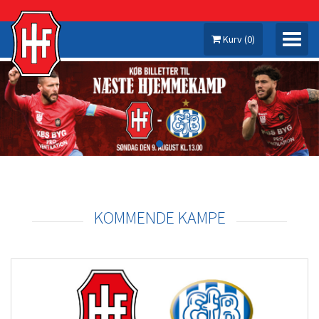
Kurv
(
0
)
MIN KONTO
KAMPE
SÆSONKORT
KOMMENDE KAMPE
KÆMPER MEDLEM 26/27
MERCHANDISE
MINE SÆSONKORT